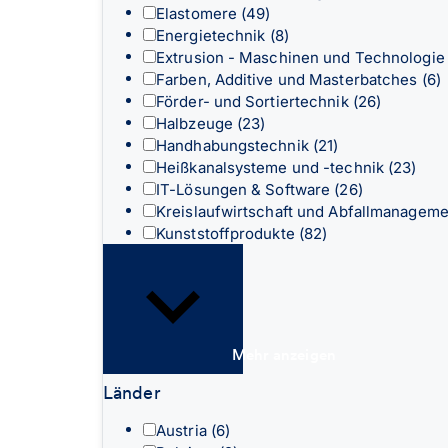
Elastomere
(49)
Energietechnik
(8)
Extrusion - Maschinen und Technologi
Farben, Additive und Masterbatches
(6)
Förder- und Sortiertechnik
(26)
Halbzeuge
(23)
Handhabungstechnik
(21)
Heißkanalsysteme und -technik
(23)
IT-Lösungen & Software
(26)
Kreislaufwirtschaft und Abfallmanagem
Kunststoffprodukte
(82)
Mehr anzeigen
Länder
Austria
(6)