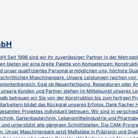
mbH
Seit 1998 sind wir Ihr zuverlässiger Partner in der Metrop
n bieten wir eine breite Palette von Kompetenzen: Konstrukt
 unser qualifiziertes Personal ermöglichen uns, höchste Quali
schrittlichen Maschinenpark. Unsere Leistungen reichen von 
entenbereich. Egal ob Neuanfertigung, Reparaturen oder Än
 unsere Kunden und Partner stehen im Mittelpunkt unseres Le
halb betreuen wir Sie von der Konstruktion bis zum fertigen P
tarbeitern bildet das Rückgrat unseres Erfolgs. Dank flacher H
amten Projektes individuell betreuen. Wir sind in verschied
otechnik, Gartenbautechnik, Lebensmittelindustrie und Pharma
und unterstützt alle gängigen Schnittstellen. Die CAM-Prog
en. Unser Maschinenpark setzt Maßstäbe in Präzision und Qua