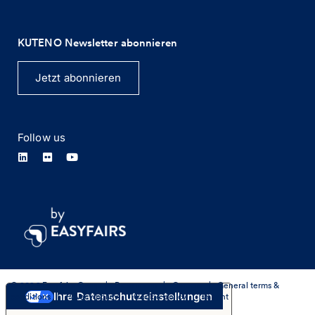
KUTENO Newsletter abonnieren
Jetzt abonnieren
Follow us
© 2026 Easyfairs Group
|
Press room
|
Careers
|
General terms &
Ihre Datenschutzeinstellungen
conditions
|
Privacy policy
|
Cookie policy
|
Imprint