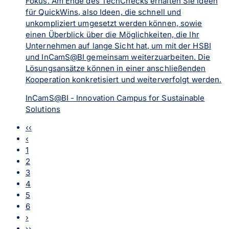
Fokus. Am Ende des TechChecks erhalten Sie Ideen
für QuickWins, also Ideen, die schnell und
unkompliziert umgesetzt werden können, sowie
einen Überblick über die Möglichkeiten, die Ihr
Unternehmen auf lange Sicht hat, um mit der HSBI
und InCamS@BI gemeinsam weiterzuarbeiten. Die
Lösungsansätze können in einer anschließenden
Kooperation konkretisiert und weiterverfolgt werden.
InCamS@BI - Innovation Campus for Sustainable
Solutions
‹‹
‹
1
2
3
4
5
6
›
››