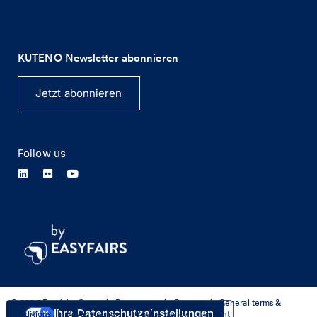
KUTENO Newsletter abonnieren
Jetzt abonnieren
Follow us
© 2026 Easyfairs Group
|
Press room
|
Careers
|
General terms &
Ihre Datenschutzeinstellungen
conditions
|
Privacy policy
|
Cookie policy
|
Imprint