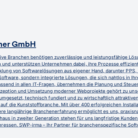
tner GmbH
e Branchen benötigen zuverlässige und leistungsfähige Lösung
 und unterstützen Unternehmen dabei, ihre Prozesse effizient
icklung von Softwarelösungen aus eigener Hand, darunter PPS
Software, sondern integrierte Lösungen, die sich nahtlos in 
ssend in allen IT-Fragen, übernehmen die Planung und Steueru
nzeption und Umsetzung moderner Webprojekte gehört zu unser
 umgesetzt, technisch fundiert und zu wirtschaftlich attraktiv
auf die Kunststoffbranche. Mit über 400 erfolgreichen Install
re langjährige Branchenerfahrung ermöglicht es uns, praxisn
aus in zweiter Generation stehen für uns langfristige Kunde
nteressen. SWP-irma – Ihr Partner für branchenspezifische Sof