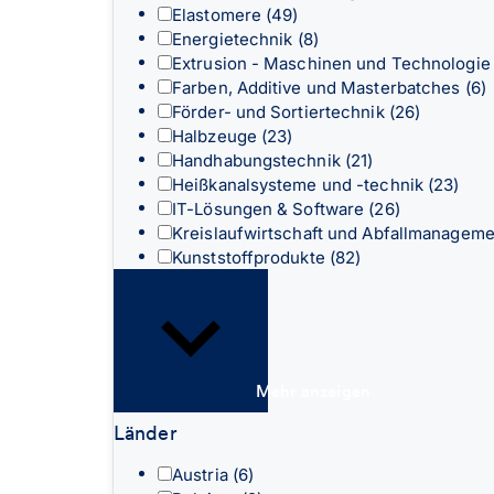
Elastomere
(49)
Energietechnik
(8)
Extrusion - Maschinen und Technologi
Farben, Additive und Masterbatches
(6)
Förder- und Sortiertechnik
(26)
Halbzeuge
(23)
Handhabungstechnik
(21)
Heißkanalsysteme und -technik
(23)
IT-Lösungen & Software
(26)
Kreislaufwirtschaft und Abfallmanagem
Kunststoffprodukte
(82)
Mehr anzeigen
Länder
Austria
(6)