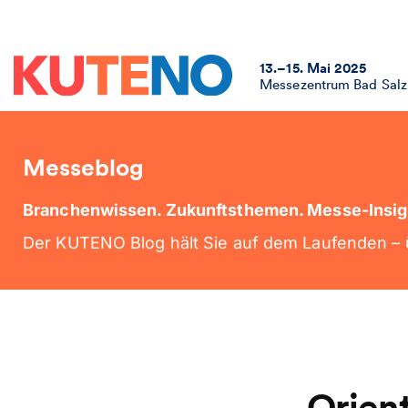
13.–15. Mai 2025
Messezentrum Bad Salz
Messeblog
Branchenwissen. Zukunftsthemen. Messe-Insig
Der KUTENO Blog hält Sie auf dem Laufenden – ü
Orien