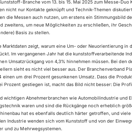
Kunststoff-Branche vom 13. bis 15. Mai 2025 zum Messe-Du
den nicht nur Kontakte geknüpft und Technik-Themen diskutiert
n die Messen auch nutzen, um erstens ein Stimmungsbild d
d zweitens, um neue Möglichkeiten zu erschließen, ihr Geschä
andere) Basis zu stellen.
ie Marktdaten zeigt, warum eine Um- oder Neuorientierung in d
ckt. Im vergangenen Jahr hat die kunststoffverarbeitende Indu
inen Umsatzrückgang von 4,3% hinnehmen müssen. Bei den d
ellern sieht es nicht viel besser aus. Der Branchenverband Pl
4 einen um drei Prozent gesunkenen Umsatz. Dass die Produ
i Prozent gestiegen ist, macht das Bild nicht besser: Die Profita
nd wichtigen Abnehmerbranchen wie Automobilindustrie und E
gstechnik waren und sind die Rückgänge noch erheblich größ
hinenbau hat es ebenfalls deutlich härter getroffen, und vie
en Industrie wenden sich vom Kunststoff und von der Einweg
ier und zu Mehrwegsystemen.