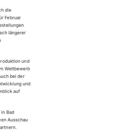
ch die
ür Februar
estellungen
ach längerer
m
produktion und
 im Wettbewerb
Auch bei der
Entwicklung und
nblick auf
 in Bad
deen Ausschau
artnern.