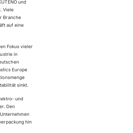
o KUTENO und
. Viele
er Branche
ft auf eine
en Fokus vieler
strie in
eutschen
astics Europe
ktionsmenge
bilität sinkt.
lektro- und
er. Den
le Unternehmen
verpackung hin