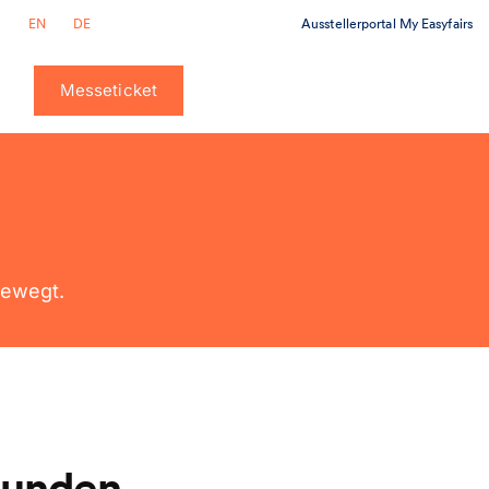
Ausstellerportal My Easyfairs
EN
DE
Messeticket
bewegt.
funden