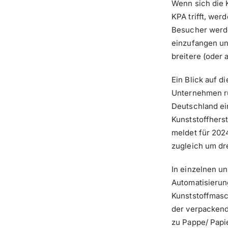
Wenn sich die 
KPA trifft, wer
Besucher werde
einzufangen un
breitere (oder 
Ein Blick auf d
Unternehmen rü
Deutschland e
Kunststoffherst
meldet für 202
zugleich um dre
In einzelnen u
Automatisierun
Kunststoffmasc
der verpackend
zu Pappe/ Pap