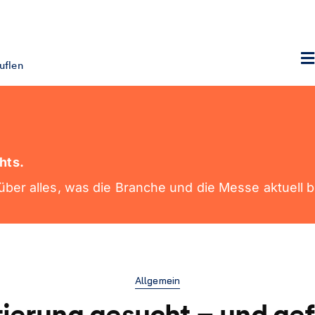
uflen
hts.
ber alles, was die Branche und die Messe aktuell 
Allgemein
tierung gesucht – und ge